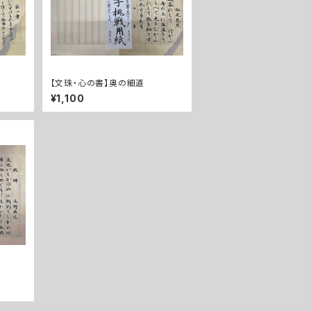
【文珠・心の書】奥の細道
¥1,100