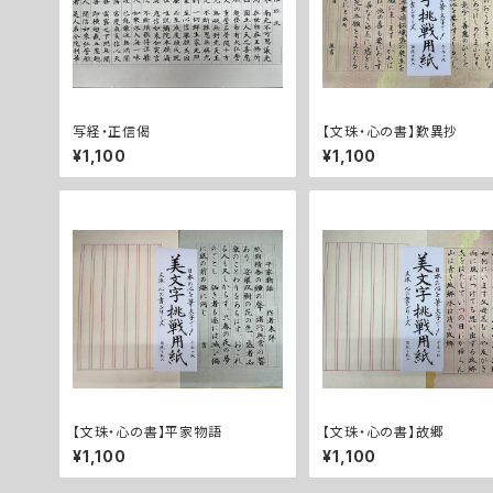
写経・正信偈
【文珠・心の書】歎異抄
¥1,100
¥1,100
【文珠・心の書】平家物語
【文珠・心の書】故郷
¥1,100
¥1,100