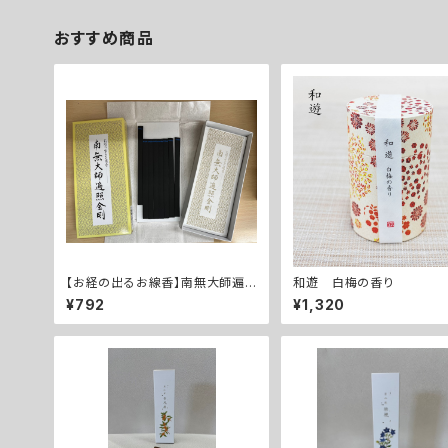
おすすめ商品
【お経の出るお線香】南無大師遍
和遊 白梅の香り
照金剛
¥792
¥1,320