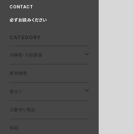
CONTACT
必ずお読みください
CATEGORY
お線香・お部屋香
お部屋香
進物線香
香る線香
お線香
香立て
和遊
コラボ線香
華かんざし
お墓参り商品
芳輪
お経の出る線香
陶器製香立て
写経