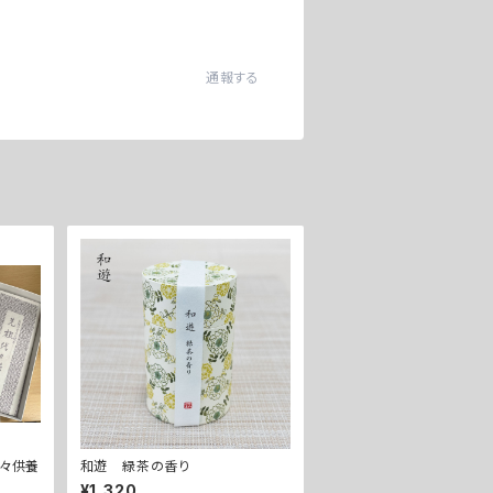
通報する
代々供養
和遊 緑茶の香り
¥1,320