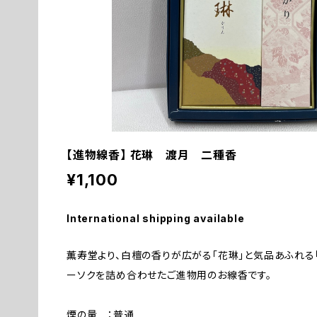
【進物線香】 花琳 渡月 二種香
¥1,100
International shipping available
薫寿堂より、白檀の香りが広がる「花琳」と気品あふれる
ーソクを詰め合わせたご進物用のお線香です。
煙の量 ：普通