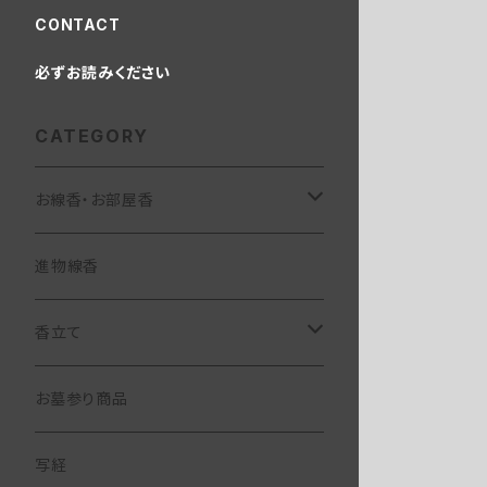
CONTACT
必ずお読みください
CATEGORY
お線香・お部屋香
お部屋香
進物線香
香る線香
お線香
香立て
和遊
コラボ線香
華かんざし
お墓参り商品
芳輪
お経の出る線香
陶器製香立て
写経