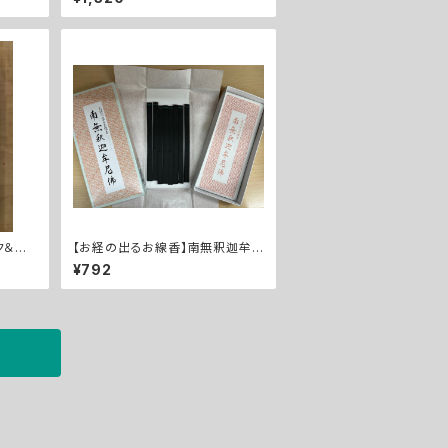
ク＆金
【お経の出るお線香】南無釈迦牟
尼佛
¥792