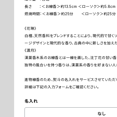
長さ ：＜お線香＞約13.5cm ＜ローソク＞約5.8cm
燃焼時間：＜お線香＞約25分 ＜ローソク＞約25分
《花琳》
白檀、天然香料をブレンドすることにより、現代的で甘く
ージデザインと現代的な香り、古典の中に新しさを加えた
《渡月》
漢薬香木系のお線香とは一線を画した、沈丁花の甘い香
独特の風合いを持つ香りは、漢薬系の香りを好まない人
進物線香のため、熨斗の名入れをサービスさせていただ
詳細は下記の入力フォームをご確認ください。
名入れ
なし