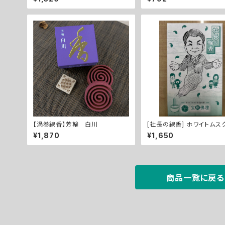
【渦巻線香】芳輪 白川
[社長の線香] ホワイトムス
木犀
¥1,870
¥1,650
商品一覧に戻る