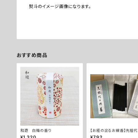
熨斗のイメージ画像になります。
おすすめ商品
和遊 白梅の香り
【お経の出るお線香】先祖
¥1,320
¥792