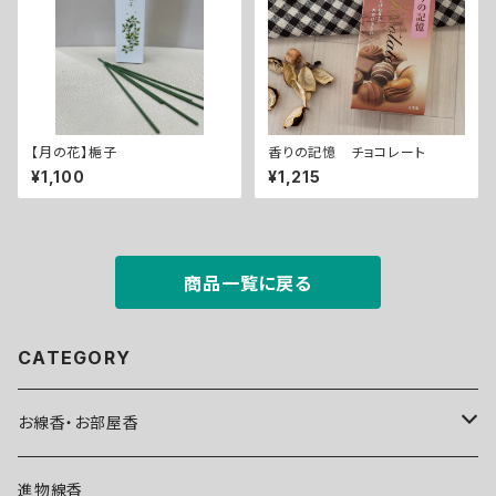
【月の花】梔子
香りの記憶 チョコレート
¥1,100
¥1,215
商品一覧に戻る
CATEGORY
お線香・お部屋香
お部屋香
進物線香