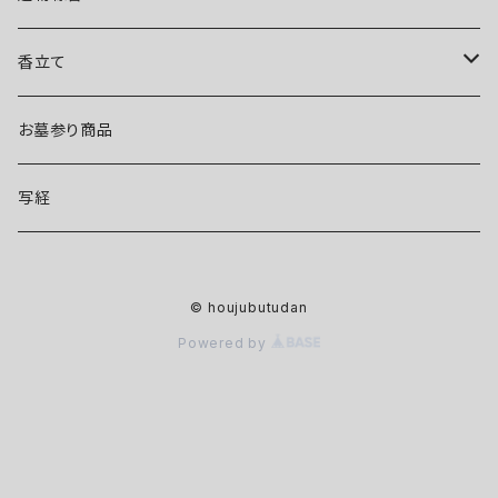
香る線香
お線香
香立て
和遊
コラボ線香
華かんざし
お墓参り商品
芳輪
お経の出る線香
陶器製香立て
写経
枕草子
その他
© houjubutudan
月の花
Powered by