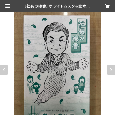
[社長の線香] ホワイトムスク＆金木犀
| houjubutudan