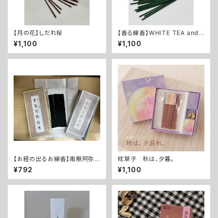
【月の花】しだれ桜
【香る線香】WHITE TEA and J
ASMINE
¥1,100
¥1,100
【お経の出るお線香】南無阿弥
枕草子 秋は、夕暮。
陀佛
¥792
¥1,100